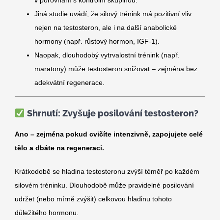
v porovnání s kontrolní skupinou.
Jiná studie uvádí, že silový trénink má pozitivní vliv
nejen na testosteron, ale i na další anabolické
hormony (např. růstový hormon, IGF-1).
Naopak, dlouhodobý vytrvalostní trénink (např.
maratony) může testosteron snižovat – zejména bez
adekvátní regenerace.
Shrnutí: Zvyšuje posilování testosteron?
Ano – zejména pokud cvičíte intenzivně, zapojujete celé
tělo a dbáte na regeneraci.
Krátkodobě se hladina testosteronu zvýší téměř po každém
silovém tréninku. Dlouhodobě může pravidelné posilování
udržet (nebo mírně zvýšit) celkovou hladinu tohoto
důležitého hormonu.