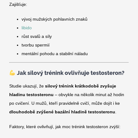
Zajišťuje:
vývoj mužských pohlavních znaků
libido
růst svalů a síly
tvorbu spermií
mentální pohodu a stabilní náladu
Jak silový trénink ovlivňuje testosteron?
Studie ukazují, že
silový trénink krátkodobě zvyšuje
hladinu testosteronu
– obvykle na několik minut až hodin
po cvičení. U mužů, kteří pravidelně cvičí, může dojít i ke
dlouhodobě zvýšené bazální hladině testosteronu
.
Faktory, které ovlivňují, jak moc trénink testosteron zvýší: