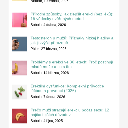
Neděle, 10 května, 2026
Přírodní způsoby, jak zlepšit erekci (bez léků):
15 vědecky ověřených metod
Sobota, 4 dubna, 2026
Testosteron u mužů: Příznaky nízkej hladiny a
jak ji zvýšit přirozeně
Pátek, 27 března, 2026
Problémy s erekcí ve 30 letech: Proč postihují
mladé muže a co s tím
Sobota, 14 března, 2026
Erektilní dysfunkce: Komplexní průvodce
léčbou a prevencí (2026)
Sobota, 7 února, 2026
Prečo muži strácajú erekciu počas sexu: 12
najčastejších dôvodov
Sobota, 4 října, 2025