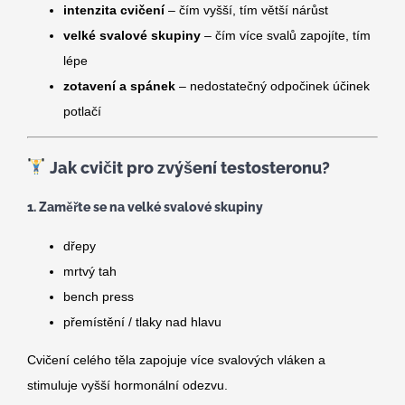
intenzita cvičení
– čím vyšší, tím větší nárůst
velké svalové skupiny
– čím více svalů zapojíte, tím
lépe
zotavení a spánek
– nedostatečný odpočinek účinek
potlačí
Jak cvičit pro zvýšení testosteronu?
1. Zaměřte se na velké svalové skupiny
dřepy
mrtvý tah
bench press
přemístění / tlaky nad hlavu
Cvičení celého těla zapojuje více svalových vláken a
stimuluje vyšší hormonální odezvu.