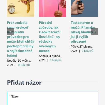
Proč zmizela
Přírodní
Testosteron u
P
ranní erekce?
způsoby, jak
mužů: Příznaky
s
Kompletní
zlepšit erekci
nízkej hladiny a
l
průvodce pro
(bez léků): 15
jak ji zvýšit
p
muže, kteří chtějí
vědecky
přirozeně
m
pochopit příčiny
ověřených
Pátek, 27 března,
S
a najít skutečné
metod
2026
|
0 Názorů
2
řešení
Sobota, 4 dubna,
2026
|
0 Názorů
Neděle, 10 května,
2026
|
0 Názorů
Přidat názor
Názor