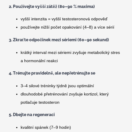
2. Používejte vyšší zátěž (80–90 % maxima)
vyšší intenzita = vyšší testosteronová odpověď
používejte nižší počet opakování (4–8) a více sérií
3. Zkraťte odpočinek mezi sériemi (60–90 sekund)
krátký interval mezi sériemi zvyšuje metabolický stres
a hormonální reakci
4. Trénujte pravidelně, ale nepřetrénujte se
3–4 silové tréninky týdně jsou optimální
dlouhodobé přetrénování zvyšuje kortizol, který
potlačuje testosteron
5. Dbejte na regeneraci
kvalitní spánek (7–9 hodin)