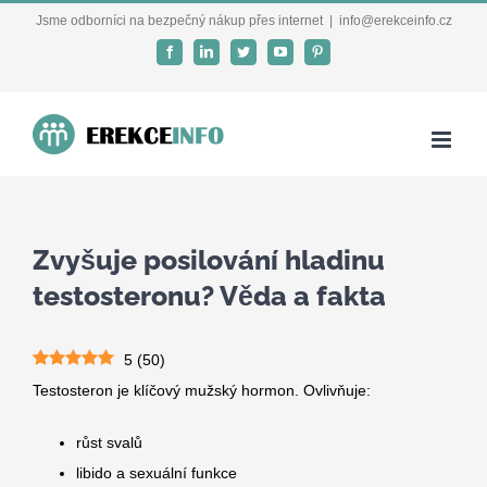
Skip
Jsme odborníci na bezpečný nákup přes internet
|
info@erekceinfo.cz
to
Facebook
LinkedIn
Twitter
YouTube
Pinterest
content
Zvyšuje posilování hladinu
testosteronu? Věda a fakta
5
(
50
)
Testosteron je klíčový mužský hormon. Ovlivňuje:
růst svalů
libido a sexuální funkce