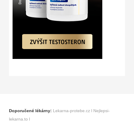
Doporučené lékárny:
Lekarna-protebe.cz
l
Nejlepsi-
lekarna.to
l